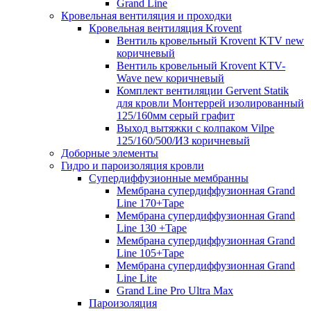
Grand Line
Кровельная вентиляция и проходки
Кровельная вентиляция Krovent
Вентиль кровельный Krovent KTV new
коричневый
Вентиль кровельный Krovent KTV-
Wave new коричневый
Комплект вентиляции Gervent Statik
для кровли Монтеррей изолированный
125/160мм серый графит
Выход вытяжки с колпаком Vilpe
125/160/500/ИЗ коричневый
Доборные элементы
Гидро и пароизоляция кровли
Супердиффузионные мембранны
Мембрана супердиффузионная Grand
Line 170+Tape
Мембрана супердиффузионная Grand
Line 130 +Tape
Мембрана супердиффузионная Grand
Line 105+Tape
Мембрана супердиффузионная Grand
Line Lite
Grand Line Pro Ultra Max
Пароизоляция