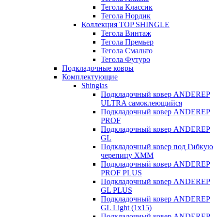
Тегола Классик
Тегола Нордик
Коллекция TOP SHINGLE
Тегола Винтаж
Тегола Премьер
Тегола Смальто
Тегола Футуро
Подкладочные ковры
Комплектующие
Shinglas
Подкладочный ковер ANDEREP
ULTRA самоклеющийся
Подкладочный ковер ANDEREP
PROF
Подкладочный ковер ANDEREP
GL
Подкладочный ковер под Гибкую
черепицу ХММ
Подкладочный ковер ANDEREP
PROF PLUS
Подкладочный ковер ANDEREP
GL PLUS
Подкладочный ковер ANDEREP
GL Light (1х15)
Подкладочный ковер ANDEREP