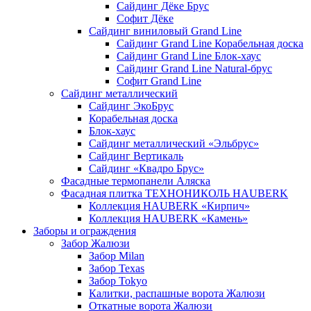
Сайдинг Дёке Брус
Софит Дёке
Сайдинг виниловый Grand Line
Сайдинг Grand Line Корабельная доска
Сайдинг Grand Line Блок-хаус
Сайдинг Grand Line Natural-брус
Софит Grand Line
Сайдинг металлический
Сайдинг ЭкоБрус
Корабельная доска
Блок-хаус
Сайдинг металлический «Эльбрус»
Сайдинг Вертикаль
Сайдинг «Квадро Брус»
Фасадные термопанели Аляска
Фасадная плитка ТЕХНОНИКОЛЬ HAUBERK
Коллекция HAUBERK «Кирпич»
Коллекция HAUBERK «Камень»
Заборы и ограждения
Забор Жалюзи
Забор Milan
Забор Texas
Забор Tokyo
Калитки, распашные ворота Жалюзи
Откатные ворота Жалюзи