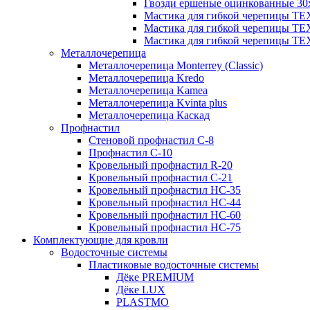
Гвозди ершеные оцинкованные 30х
Мастика для гибкой черепицы Т
Мастика для гибкой черепицы Т
Мастика для гибкой черепицы Т
Металлочерепица
Металлочерепица Мonterrey (Classic)
Металлочерепица Kredo
Металлочерепица Kamea
Металлочерепица Kvinta plus
Металлочерепица Каскад
Профнастил
Стеновой профнастил C-8
Профнастил С-10
Кровельный профнастил R-20
Кровельный профнастил С-21
Кровельный профнастил НС-35
Кровельный профнастил НС-44
Кровельный профнастил НС-60
Кровельный профнастил НС-75
Комплектующие для кровли
Водосточные системы
Пластиковые водосточные системы
Дёке PREMIUM
Дёке LUX
PLASTMO