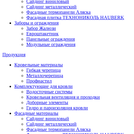
Сайдинг виниловый
Сайдинг металлический
Фасадные термопанели Аляска
Фасадная плитка ТЕХНОНИКОЛЬ HAUBERK
Заборы и ограждения
Забор Жалюзи
Евроштакетник
Панельные ограждения
Модульные ограждения
Продукция
Кровельные материалы
Гибкая черепица
Металлочерепица
Профнастил
Комплектующие для кровли
Водосточные системы
Кровельная вентиляция и проходки
Доборные элементы
Гидро и пароизоляция кровли
Фасадные материалы
Сайдинг виниловый
Сайдинг металлический
Фасадные термопанели Аляска