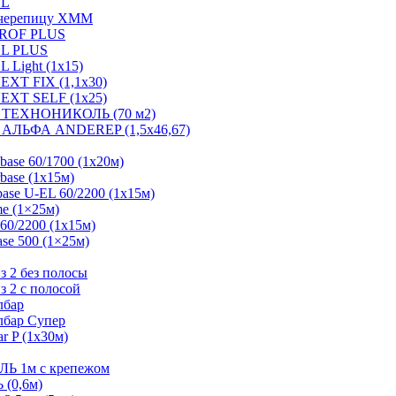
GL
 черепицу ХММ
PROF PLUS
GL PLUS
Light (1х15)
XT FIX (1,1х30)
EXT SELF (1х25)
р ТЕХНОНИКОЛЬ (70 м2)
 АЛЬФА ANDEREP (1,5х46,67)
base 60/1700 (1х20м)
base (1х15м)
base U-EL 60/2200 (1х15м)
e (1×25м)
60/2200 (1х15м)
se 500 (1×25м)
 2 без полосы
 2 с полосой
лбар
лбар Супер
r P (1х30м)
Ь 1м с крепежом
(0,6м)