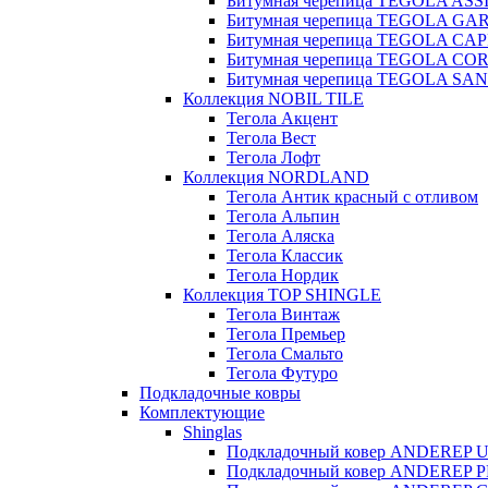
Битумная черепица TEGOLA ASSI
Битумная черепица TEGOLA GA
Битумная черепица TEGOLA CAP
Битумная черепица TEGOLA CO
Битумная черепица TEGOLA S
Коллекция NOBIL TILE
Тегола Акцент
Тегола Вест
Тегола Лофт
Коллекция NORDLAND
Тегола Антик красный с отливом
Тегола Альпин
Тегола Аляска
Тегола Классик
Тегола Нордик
Коллекция TOP SHINGLE
Тегола Винтаж
Тегола Премьер
Тегола Смальто
Тегола Футуро
Подкладочные ковры
Комплектующие
Shinglas
Подкладочный ковер ANDEREP 
Подкладочный ковер ANDEREP 