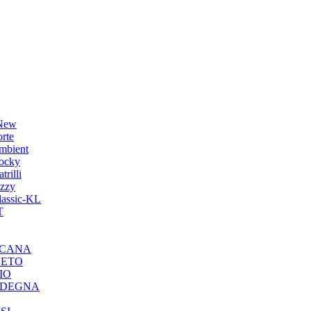
 New
rte
mbient
ocky
rilli
zzy
lassic-KL
T
OSCANA
NETO
IO
ARDEGNA