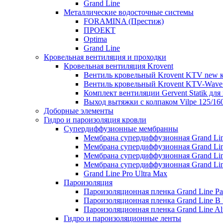
Grand Line
Металлические водосточные системы
FORAMINA (Престиж)
ПРОЕКТ
Optima
Grand Line
Кровельная вентиляция и проходки
Кровельная вентиляция Krovent
Вентиль кровельный Krovent KTV new 
Вентиль кровельный Krovent KTV-Wave
Комплект вентиляции Gervent Statik дл
Выход вытяжки с колпаком Vilpe 125/16
Доборные элементы
Гидро и пароизоляция кровли
Супердиффузионные мембранны
Мембрана супердиффузионная Grand Li
Мембрана супердиффузионная Grand Lin
Мембрана супердиффузионная Grand Li
Мембрана супердиффузионная Grand Lin
Grand Line Pro Ultra Max
Пароизоляция
Пароизоляционная пленка Grand Line Pa
Пароизоляционная пленка Grand Line B 
Пароизоляционная пленка Grand Line A
Гидро и пароизоляционные ленты