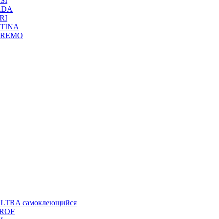
SI
RDA
RI
RTINA
ANREMO
ULTRA самоклеющийся
PROF