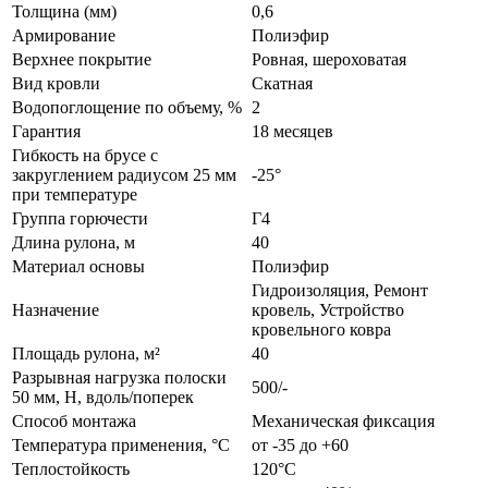
Толщина (мм)
0,6
Армирование
Полиэфир
Верхнее покрытие
Ровная, шероховатая
Вид кровли
Скатная
Водопоглощение по объему, %
2
Гарантия
18 месяцев
Гибкость на брусе с
закруглением радиусом 25 мм
-25°
при температуре
Группа горючести
Г4
Длина рулона, м
40
Материал основы
Полиэфир
Гидроизоляция, Ремонт
Назначение
кровель, Устройство
кровельного ковра
Площадь рулона, м²
40
Разрывная нагрузка полоски
500/-
50 мм, Н, вдоль/поперек
Способ монтажа
Механическая фиксация
Температура применения, °С
от -35 до +60
Теплостойкость
120°С