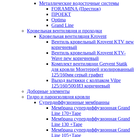
Металлические водосточные системы
FORAMINA (Престиж)
ПРОЕКТ
Optima
Grand Line
Кровельная вентиляция и проходки
Кровельная вентиляция Krovent
Вентиль кровельный Krovent KTV new
коричневый
Вентиль кровельный Krovent KTV-
Wave new коричневый
Комплект вентиляции Gervent Statik
для кровли Монтеррей изолированный
125/160мм серый графит
Выход вытяжки с колпаком Vilpe
125/160/500/ИЗ коричневый
Доборные элементы
Гидро и пароизоляция кровли
Супердиффузионные мембранны
Мембрана супердиффузионная Grand
Line 170+Tape
Мембрана супердиффузионная Grand
Line 130 +Tape
Мембрана супердиффузионная Grand
Line 105+Tape