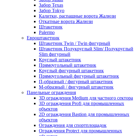
Забор Texas
Забор Tokyo
Калитки, распашные ворота Жалюзи
Откатные ворота Жалюзи
Штакетник
Palermo
Евроштакетник
Штакетник Twin / Twin фигурный
Штакетник Полукруглый Slim/ Полукруглый
Slim фигурный
Круглый штакетник
Прямоугольный штакетник
Круглый фигурный штакетник
Прямоугольный фигурный штакетник
П-образный / фигурный штакетник
М-образный / фигурный штакетник
Панельные ограждения
3D ограждения Medium для частного сектора
3D ограждения Profi для промышленных
объектов
2D ограждения Bastion для промышленных
объектов
Ограждения для спортплощадок
Ограждения Protect для промышленных