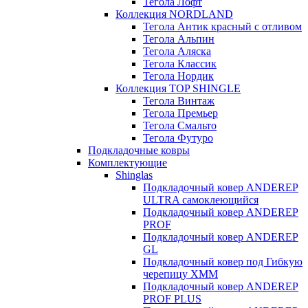
Тегола Лофт
Коллекция NORDLAND
Тегола Антик красный с отливом
Тегола Альпин
Тегола Аляска
Тегола Классик
Тегола Нордик
Коллекция TOP SHINGLE
Тегола Винтаж
Тегола Премьер
Тегола Смальто
Тегола Футуро
Подкладочные ковры
Комплектующие
Shinglas
Подкладочный ковер ANDEREP
ULTRA самоклеющийся
Подкладочный ковер ANDEREP
PROF
Подкладочный ковер ANDEREP
GL
Подкладочный ковер под Гибкую
черепицу ХММ
Подкладочный ковер ANDEREP
PROF PLUS