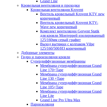
Grand Line
Кровельная вентиляция и проходки
Кровельная вентиляция Krovent
Вентиль кровельный Krovent KTV new
коричневый
Вентиль кровельный Krovent KTV-
Wave new коричневый
Комплект вентиляции Gervent Statik
для кровли Монтеррей изолированный
125/160мм серый графит
Выход вытяжки с колпаком Vilpe
125/160/500/ИЗ коричневый
Доборные элементы
Гидро и пароизоляция кровли
Супердиффузионные мембранны
Мембрана супердиффузионная Grand
Line 170+Tape
Мембрана супердиффузионная Grand
Line 130 +Tape
Мембрана супердиффузионная Grand
Line 105+Tape
Мембрана супердиффузионная Grand
Line Lite
Grand Line Pro Ultra Max
Пароизоляция