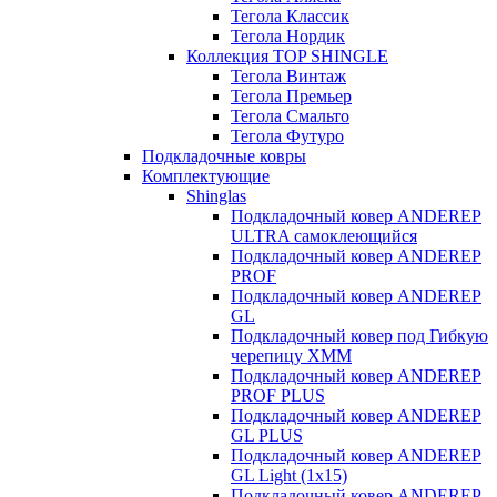
Тегола Классик
Тегола Нордик
Коллекция TOP SHINGLE
Тегола Винтаж
Тегола Премьер
Тегола Смальто
Тегола Футуро
Подкладочные ковры
Комплектующие
Shinglas
Подкладочный ковер ANDEREP
ULTRA самоклеющийся
Подкладочный ковер ANDEREP
PROF
Подкладочный ковер ANDEREP
GL
Подкладочный ковер под Гибкую
черепицу ХММ
Подкладочный ковер ANDEREP
PROF PLUS
Подкладочный ковер ANDEREP
GL PLUS
Подкладочный ковер ANDEREP
GL Light (1х15)
Подкладочный ковер ANDEREP