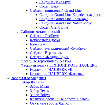
Сайдинг Дёке Брус
Софит Дёке
Сайдинг виниловый Grand Line
Сайдинг Grand Line Корабельная доска
Сайдинг Grand Line Блок-хаус
Сайдинг Grand Line Natural-брус
Софит Grand Line
Сайдинг металлический
Сайдинг ЭкоБрус
Корабельная доска
Блок-хаус
Сайдинг металлический «Эльбрус»
Сайдинг Вертикаль
Сайдинг «Квадро Брус»
Фасадные термопанели Аляска
Фасадная плитка ТЕХНОНИКОЛЬ HAUBERK
Коллекция HAUBERK «Кирпич»
Коллекция HAUBERK «Камень»
Заборы и ограждения
Забор Жалюзи
Забор Milan
Забор Texas
Забор Tokyo
Калитки, распашные ворота Жалюзи
Откатные ворота Жалюзи