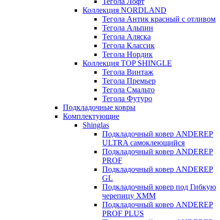
Тегола Лофт
Коллекция NORDLAND
Тегола Антик красный с отливом
Тегола Альпин
Тегола Аляска
Тегола Классик
Тегола Нордик
Коллекция TOP SHINGLE
Тегола Винтаж
Тегола Премьер
Тегола Смальто
Тегола Футуро
Подкладочные ковры
Комплектующие
Shinglas
Подкладочный ковер ANDEREP
ULTRA самоклеющийся
Подкладочный ковер ANDEREP
PROF
Подкладочный ковер ANDEREP
GL
Подкладочный ковер под Гибкую
черепицу ХММ
Подкладочный ковер ANDEREP
PROF PLUS