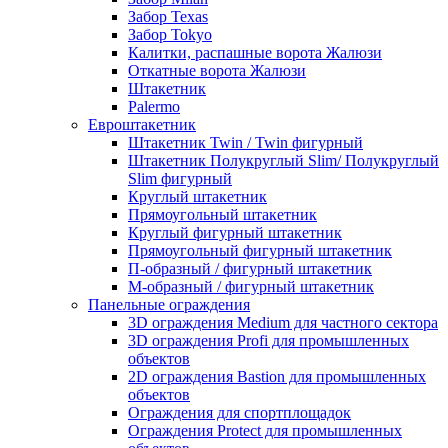
Забор Texas
Забор Tokyo
Калитки, распашные ворота Жалюзи
Откатные ворота Жалюзи
Штакетник
Palermo
Евроштакетник
Штакетник Twin / Twin фигурный
Штакетник Полукруглый Slim/ Полукруглый
Slim фигурный
Круглый штакетник
Прямоугольный штакетник
Круглый фигурный штакетник
Прямоугольный фигурный штакетник
П-образный / фигурный штакетник
М-образный / фигурный штакетник
Панельные ограждения
3D ограждения Medium для частного сектора
3D ограждения Profi для промышленных
объектов
2D ограждения Bastion для промышленных
объектов
Ограждения для спортплощадок
Ограждения Protect для промышленных