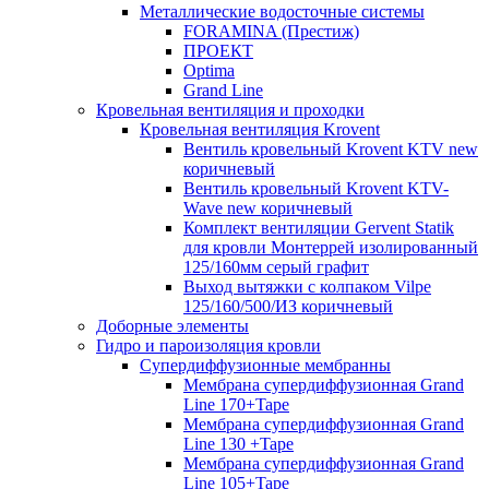
Металлические водосточные системы
FORAMINA (Престиж)
ПРОЕКТ
Optima
Grand Line
Кровельная вентиляция и проходки
Кровельная вентиляция Krovent
Вентиль кровельный Krovent KTV new
коричневый
Вентиль кровельный Krovent KTV-
Wave new коричневый
Комплект вентиляции Gervent Statik
для кровли Монтеррей изолированный
125/160мм серый графит
Выход вытяжки с колпаком Vilpe
125/160/500/ИЗ коричневый
Доборные элементы
Гидро и пароизоляция кровли
Супердиффузионные мембранны
Мембрана супердиффузионная Grand
Line 170+Tape
Мембрана супердиффузионная Grand
Line 130 +Tape
Мембрана супердиффузионная Grand
Line 105+Tape