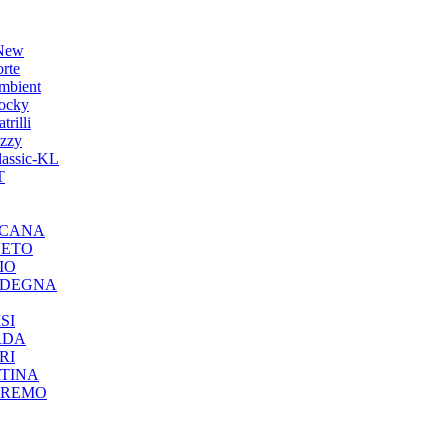
 New
rte
mbient
ocky
rilli
zzy
lassic-KL
T
OSCANA
NETO
IO
ARDEGNA
SI
RDA
RI
RTINA
ANREMO