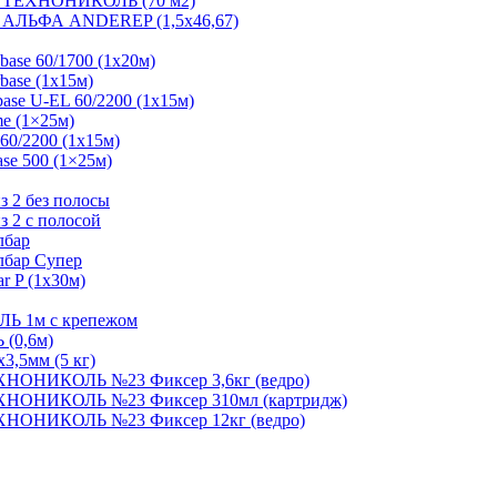
р ТЕХНОНИКОЛЬ (70 м2)
 АЛЬФА ANDEREP (1,5х46,67)
base 60/1700 (1х20м)
base (1х15м)
base U-EL 60/2200 (1х15м)
e (1×25м)
60/2200 (1х15м)
se 500 (1×25м)
 2 без полосы
 2 с полосой
лбар
лбар Супер
r P (1х30м)
Ь 1м с крепежом
(0,6м)
3,5мм (5 кг)
ЕХНОНИКОЛЬ №23 Фиксер 3,6кг (ведро)
ЕХНОНИКОЛЬ №23 Фиксер 310мл (картридж)
ЕХНОНИКОЛЬ №23 Фиксер 12кг (ведро)