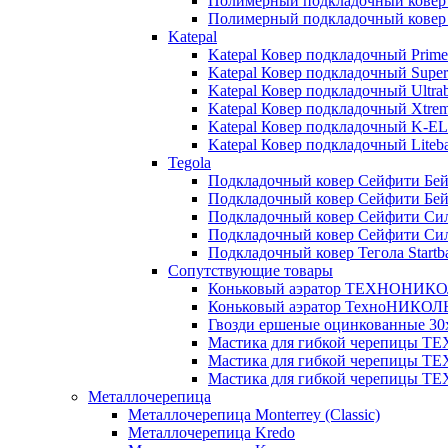
Полимерный подкладочный кове
Полимерный подкладочный ковер
Katepal
Katepal Ковер подкладочный Prime
Katepal Ковер подкладочный Super
Katepal Ковер подкладочный Ultra
Katepal Ковер подкладочный Хtrem
Katepal Ковер подкладочный K-EL
Katepal Ковер подкладочный Liteba
Tegola
Подкладочный ковер Сейфити Бейз
Подкладочный ковер Сейфити Бейз
Подкладочный ковер Сейфити Си
Подкладочный ковер Сейфити Си
Подкладочный ковер Тегола Startba
Сопутствующие товары
Коньковый аэратор ТЕХНОНИКОЛ
Коньковый аэратор ТехноНИКОЛЬ 
Гвозди ершеные оцинкованные 30х
Мастика для гибкой черепицы Т
Мастика для гибкой черепицы Т
Мастика для гибкой черепицы Т
Металлочерепица
Металлочерепица Мonterrey (Classic)
Металлочерепица Kredo