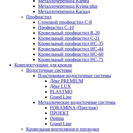
Металлочерепица Kamea
Металлочерепица Kvinta plus
Металлочерепица Каскад
Профнастил
Стеновой профнастил C-8
Профнастил С-10
Кровельный профнастил R-20
Кровельный профнастил С-21
Кровельный профнастил НС-35
Кровельный профнастил НС-44
Кровельный профнастил НС-60
Кровельный профнастил НС-75
Комплектующие для кровли
Водосточные системы
Пластиковые водосточные системы
Дёке PREMIUM
Дёке LUX
PLASTMO
Grand Line
Металлические водосточные системы
FORAMINA (Престиж)
ПРОЕКТ
Optima
Grand Line
Кровельная вентиляция и проходки