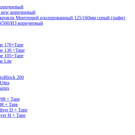
коричневый
 new коричневый
я кровли Монтеррей изолированный 125/160мм серый графит
0/500/ИЗ коричневый
ne 170+Tape
e 130 +Tape
ne 105+Tape
e Lite
roBlock 200
Ultra
lumix
98 + Tape
8 + Tape
lver D + Tape
ver H + Tape