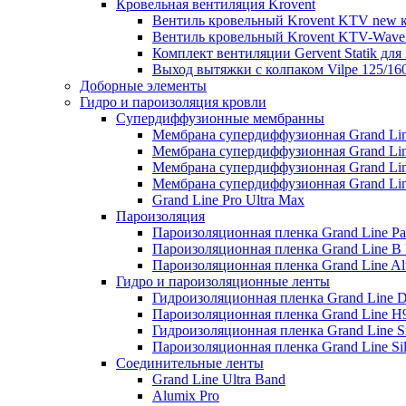
Кровельная вентиляция Krovent
Вентиль кровельный Krovent KTV new 
Вентиль кровельный Krovent KTV-Wave
Комплект вентиляции Gervent Statik дл
Выход вытяжки с колпаком Vilpe 125/16
Доборные элементы
Гидро и пароизоляция кровли
Супердиффузионные мембранны
Мембрана супердиффузионная Grand Li
Мембрана супердиффузионная Grand Lin
Мембрана супердиффузионная Grand Li
Мембрана супердиффузионная Grand Lin
Grand Line Pro Ultra Max
Пароизоляция
Пароизоляционная пленка Grand Line Pa
Пароизоляционная пленка Grand Line B 
Пароизоляционная пленка Grand Line A
Гидро и пароизоляционные ленты
Гидроизоляционная пленка Grand Line D
Пароизоляционная пленка Grand Line H9
Гидроизоляционная пленка Grand Line Si
Пароизоляционная пленка Grand Line Sil
Соединительные ленты
Grand Line Ultra Band
Alumix Pro