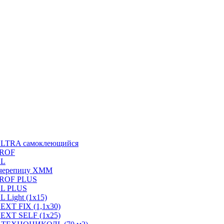
ULTRA самоклеющийся
PROF
GL
 черепицу ХММ
PROF PLUS
GL PLUS
Light (1х15)
XT FIX (1,1х30)
EXT SELF (1х25)