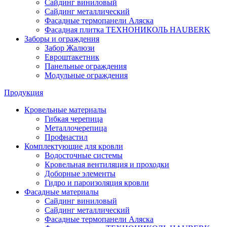
Сайдинг виниловый
Сайдинг металлический
Фасадные термопанели Аляска
Фасадная плитка ТЕХНОНИКОЛЬ HAUBERK
Заборы и ограждения
Забор Жалюзи
Евроштакетник
Панельные ограждения
Модульные ограждения
Продукция
Кровельные материалы
Гибкая черепица
Металлочерепица
Профнастил
Комплектующие для кровли
Водосточные системы
Кровельная вентиляция и проходки
Доборные элементы
Гидро и пароизоляция кровли
Фасадные материалы
Сайдинг виниловый
Сайдинг металлический
Фасадные термопанели Аляска